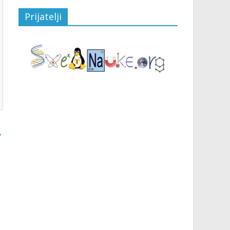
Prijatelji
→