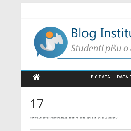
BIG DATA
DATA 
17