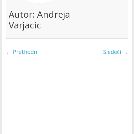
Autor:
Andreja
Varjacic
← Prethodni
Sledeći →