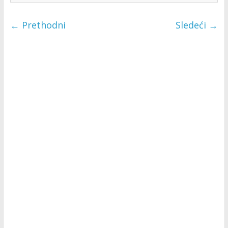
← Prethodni
Sledeći →