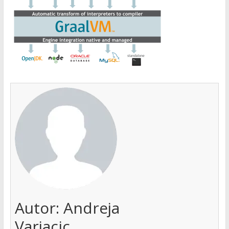
Autor:
Andreja
Varjacic