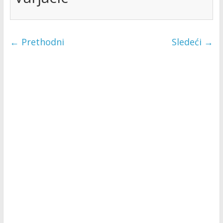
← Prethodni
Sledeći →