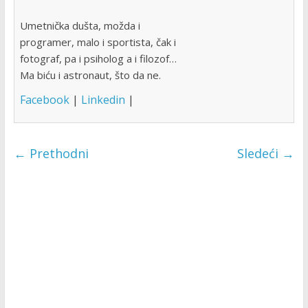
Umetnička dušta, možda i
programer, malo i sportista, čak i
fotograf, pa i psiholog a i filozof…
Ma biću i astronaut, što da ne.
Facebook
|
Linkedin
|
← Prethodni
Sledeći →