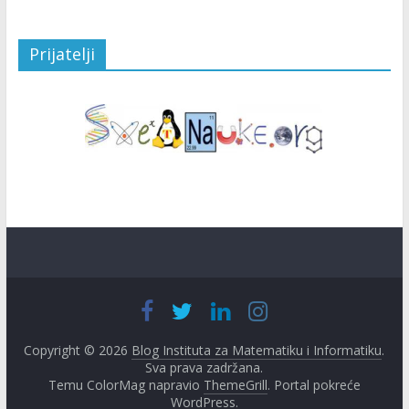
Prijatelji
Copyright © 2026
Blog Instituta za Matematiku i Informatiku
.
Sva prava zadržana.
Temu ColorMag napravio
ThemeGrill
. Portal pokreće
WordPress
.