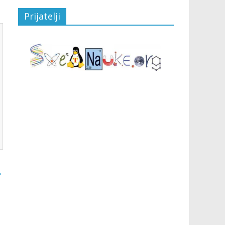
Prijatelji
→