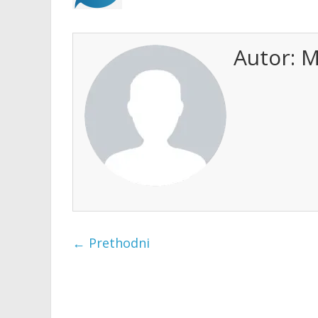
Autor:
M
← Prethodni