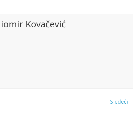
iomir Kovačević
Sledeći 