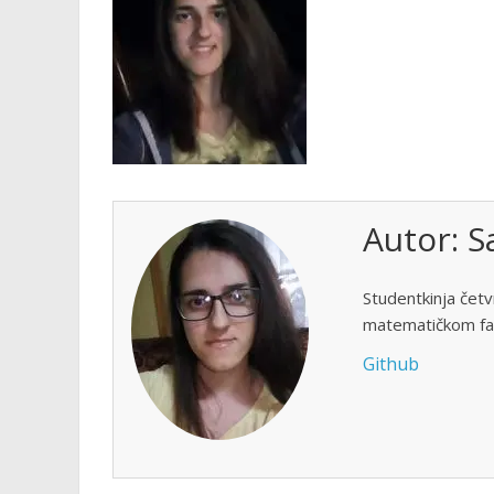
Autor:
S
Studentkinja četv
matematičkom fak
Github