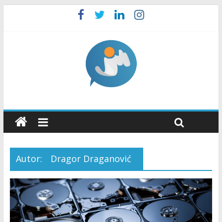
Autor:
Dragor Draganović