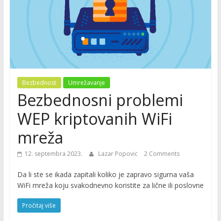
Bezbednost
Umrežavanje
Bezbednosni problemi
WEP kriptovanih WiFi
mreža
12. septembra 2023.
Lazar Popovic
2 Comments
Da li ste se ikada zapitali koliko je zapravo sigurna vaša
WiFi mreža koju svakodnevno koristite za lične ili poslovne
Pročitaj više