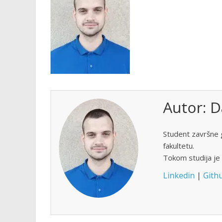
Autor:
D
Student završne 
fakultetu.
Tokom studija je b
Linkedin
|
Gith