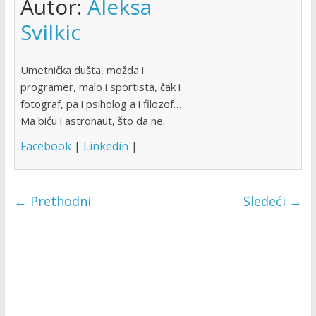
Autor:
Aleksa
Svilkic
Umetnička dušta, možda i
programer, malo i sportista, čak i
fotograf, pa i psiholog a i filozof…
Ma biću i astronaut, što da ne.
Facebook
|
Linkedin
|
← Prethodni
Sledeći →