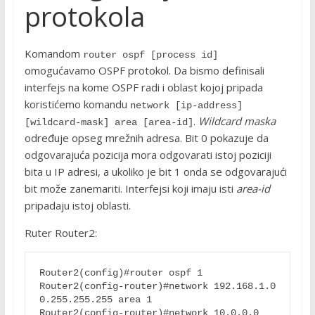
protokola
Komandom
router ospf [process id]
omogućavamo OSPF protokol. Da bismo definisali
interfejs na kome OSPF radi i oblast kojoj pripada
koristićemo komandu
network [ip-address] 
.
Wildcard maska
[wildcard-mask] area [area-id]
određuje opseg mrežnih adresa. Bit 0 pokazuje da
odgovarajuća pozicija mora odgovarati istoj poziciji
bita u IP adresi, a ukoliko je bit 1 onda se odgovarajući
bit može zanemariti. Interfejsi koji imaju isti
area-id
pripadaju istoj oblasti.
Ruter Router2:
Router2(config)#router ospf 1

Router2(config-router)#network 192.168.1.0 
0.255.255.255 area 1

Router2(config-router)#network 10.0.0.0 