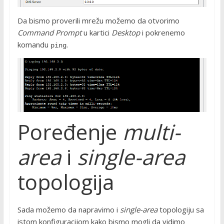
Da bismo proverili mrežu možemo da otvorimo
Command Prompt
u kartici
Desktop
i pokrenemo
komandu
.
ping
Poređenje
multi-
area
i
single-area
topologija
Sada možemo da napravimo i
single-area
topologiju sa
istom konfiguracijom kako bismo mogli da vidimo