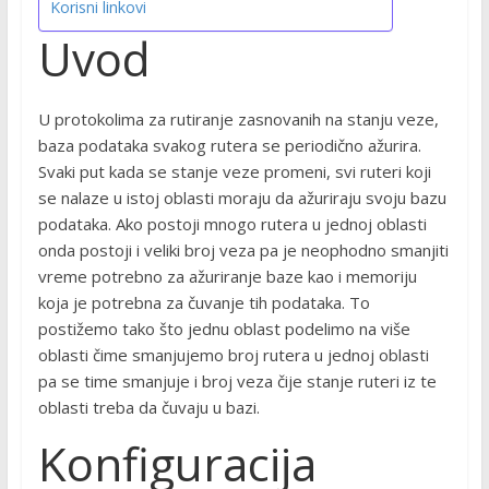
Korisni linkovi
Uvod
U protokolima za rutiranje zasnovanih na stanju veze,
baza podataka svakog rutera se periodično ažurira.
Svaki put kada se stanje veze promeni, svi ruteri koji
se nalaze u istoj oblasti moraju da ažuriraju svoju bazu
podataka. Ako postoji mnogo rutera u jednoj oblasti
onda postoji i veliki broj veza pa je neophodno smanjiti
vreme potrebno za ažuriranje baze kao i memoriju
koja je potrebna za čuvanje tih podataka. To
postižemo tako što jednu oblast podelimo na više
oblasti čime smanjujemo broj rutera u jednoj oblasti
pa se time smanjuje i broj veza čije stanje ruteri iz te
oblasti treba da čuvaju u bazi.
Konfiguracija