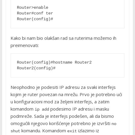
Router>enable
Router#conf ter
Router(config)#
Kako bi nam bio olakšan rad sa ruterima možemo ih
preimenovati:
Router(config)#hostname Router2

Neophodno je podesiti IP adresu za svaki interfejs
kojim je ruter povezan na mrežu. Prvo je potrebno ući
u konfiguracioni mod za željeni interfejs, a zatim
komandom
podesimo IP adresu i masku
ip add
podmreže. Sada je interfejs podešen, ali da bismo
omogućili njegovo korišćenje potrebno je izvršiti
no 
komandu. Komandom
izlazimo iz
shut
exit