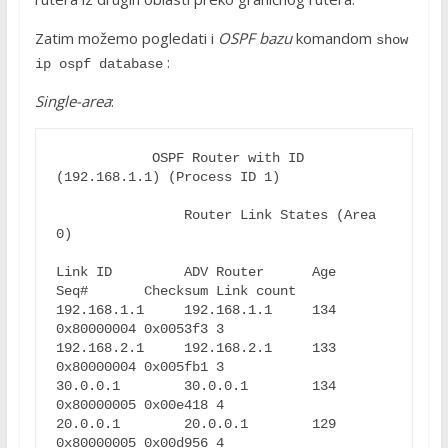
Zatim možemo pogledati i
OSPF bazu
komandom
show 
:
ip ospf database
Single-area
:
            OSPF Router with ID 
(192.168.1.1) (Process ID 1)

                Router Link States (Area 
0)

Link ID         ADV Router      Age         
Seq#       Checksum Link count

192.168.1.1     192.168.1.1     134         
0x80000004 0x0053f3 3

192.168.2.1     192.168.2.1     133         
0x80000004 0x005fb1 3

30.0.0.1        30.0.0.1        134         
0x80000005 0x00e418 4

20.0.0.1        20.0.0.1        129         