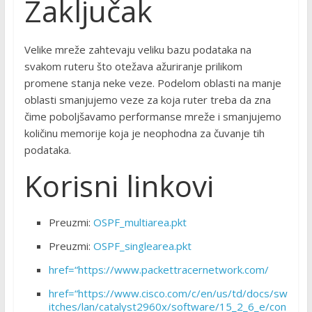
Zaključak
Velike mreže zahtevaju veliku bazu podataka na
svakom ruteru što otežava ažuriranje prilikom
promene stanja neke veze. Podelom oblasti na manje
oblasti smanjujemo veze za koja ruter treba da zna
čime poboljšavamo performanse mreže i smanjujemo
količinu memorije koja je neophodna za čuvanje tih
podataka.
Korisni linkovi
Preuzmi:
OSPF_multiarea.pkt
Preuzmi:
OSPF_singlearea.pkt
href=“https://www.packettracernetwork.com/
href=“https://www.cisco.com/c/en/us/td/docs/sw
itches/lan/catalyst2960x/software/15_2_6_e/con