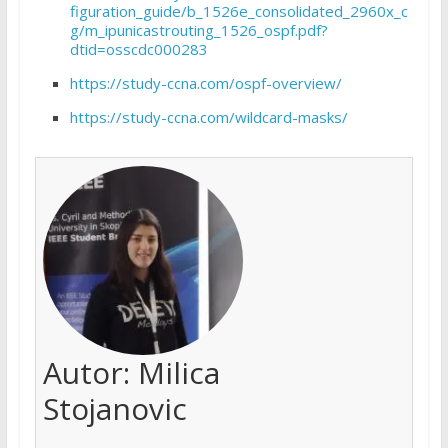
figuration_guide/b_1526e_consolidated_2960x_c
g/m_ipunicastrouting_1526_ospf.pdf?
dtid=osscdc000283
https://study-ccna.com/ospf-overview/
https://study-ccna.com/wildcard-masks/
Autor:
Milica
Stojanovic