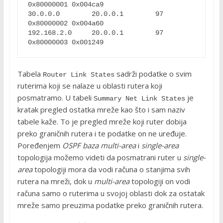
0x80000001 0x004ca9

30.0.0.0        20.0.0.1        97          
0x80000002 0x004a60

192.168.2.0     20.0.0.1        97          
Tabela
sadrži podatke o svim
Router Link States
ruterima koji se nalaze u oblasti rutera koji
posmatramo. U tabeli
je
Summary Net Link States
kratak pregled ostatka mreže kao što i sam naziv
tabele kaže. To je pregled mreže koji ruter dobija
preko graničnih rutera i te podatke on ne uređuje.
Poređenjem
OSPF baza multi-area
i
single-area
topologija možemo videti da posmatrani ruter u
single-
area
topologiji mora da vodi računa o stanjima svih
rutera na mreži, dok u
multi-area
topologiji on vodi
računa samo o ruterima u svojoj oblasti dok za ostatak
mreže samo preuzima podatke preko graničnih rutera.