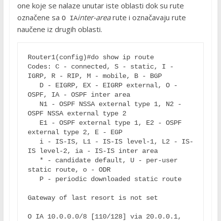
one koje se nalaze unutar iste oblasti dok su rute
označene sa
inter-area
rute i označavaju rute
O IA
naučene iz drugih oblasti.
Router1(config)#do show ip route

Codes: C - connected, S - static, I - 
IGRP, R - RIP, M - mobile, B - BGP

   D - EIGRP, EX - EIGRP external, O - 
OSPF, IA - OSPF inter area

   N1 - OSPF NSSA external type 1, N2 - 
OSPF NSSA external type 2

   E1 - OSPF external type 1, E2 - OSPF 
external type 2, E - EGP

   i - IS-IS, L1 - IS-IS level-1, L2 - IS-
IS level-2, ia - IS-IS inter area

   * - candidate default, U - per-user 
static route, o - ODR

   P - periodic downloaded static route

Gateway of last resort is not set

O IA 10.0.0.0/8 [110/128] via 20.0.0.1, 