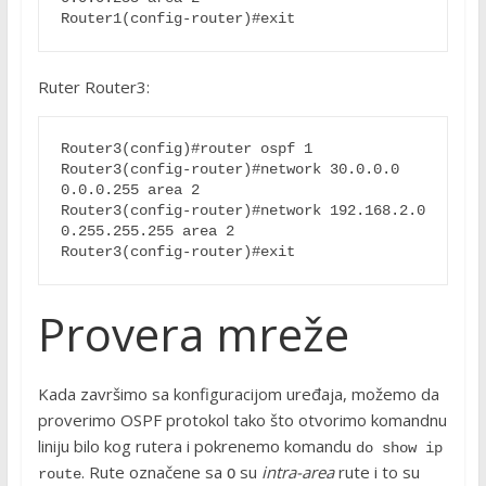
Ruter Router3:
Router3(config)#router ospf 1

Router3(config-router)#network 30.0.0.0 
0.0.0.255 area 2

Router3(config-router)#network 192.168.2.0 
0.255.255.255 area 2

Provera mreže
Kada završimo sa konfiguracijom uređaja, možemo da
proverimo OSPF protokol tako što otvorimo komandnu
liniju bilo kog rutera i pokrenemo komandu
do show ip 
. Rute označene sa
su
intra-area
rute i to su
route
O