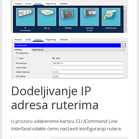
Dodeljivanje IP
adresa ruterima
U prozoru odaberemo karticu
CLI (Command Line
Interface)
odakle ćemo nastaviti konfiguraciju rutera.