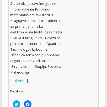
Studentkinja završne godine
Informatike na Prirodno-
matematičkom fakultetu u
Kragujevcu. Polaznica radionice
za primenjenu fiziku i
elektroniku na Institutu za fiziku
PMF-a u Kragujevcu. Polaznica
praksi u kompanijama Quantox
Technology i Lobodms.
Učesnica takmičenja RoboMac
organizovanog od strane
Univerziteta u Skoplju, Severna
Makedonija.
Linkedin
|
Podeli ovo:
C
C
l
l