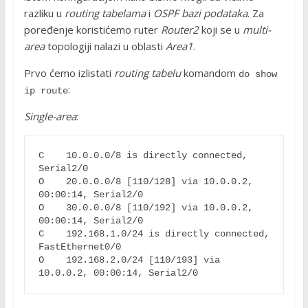
razliku u
routing tabelama
i
OSPF bazi podataka
. Za
poređenje koristićemo ruter
Router2
koji se u
multi-
area
topologiji nalazi u oblasti
Area1
.
Prvo ćemo izlistati
routing tabelu
komandom
do show 
:
ip route
Single-area
:
C    10.0.0.0/8 is directly connected, 
Serial2/0

O    20.0.0.0/8 [110/128] via 10.0.0.2, 
00:00:14, Serial2/0

O    30.0.0.0/8 [110/192] via 10.0.0.2, 
00:00:14, Serial2/0

C    192.168.1.0/24 is directly connected, 
FastEthernet0/0

O    192.168.2.0/24 [110/193] via 