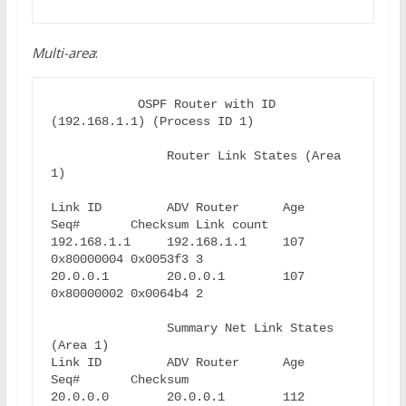
Multi-area
:
            OSPF Router with ID 
(192.168.1.1) (Process ID 1)

                Router Link States (Area 
1)

Link ID         ADV Router      Age         
Seq#       Checksum Link count

192.168.1.1     192.168.1.1     107         
0x80000004 0x0053f3 3

20.0.0.1        20.0.0.1        107         
0x80000002 0x0064b4 2

                Summary Net Link States 
(Area 1)

Link ID         ADV Router      Age         
Seq#       Checksum

20.0.0.0        20.0.0.1        112         