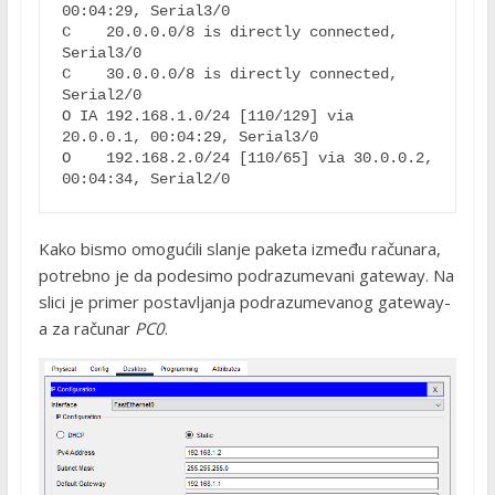
00:04:29, Serial3/0

C    20.0.0.0/8 is directly connected, 
Serial3/0

C    30.0.0.0/8 is directly connected, 
Serial2/0

O IA 192.168.1.0/24 [110/129] via 
20.0.0.1, 00:04:29, Serial3/0

O    192.168.2.0/24 [110/65] via 30.0.0.2, 
Kako bismo omogućili slanje paketa između računara,
potrebno je da podesimo podrazumevani gateway. Na
slici je primer postavljanja podrazumevanog gateway-
a za računar
PC0
.