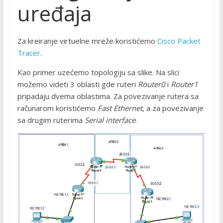
uređaja
Za kreiranje virtuelne mreže koristićemo
Cisco Packet
Tracer
.
Kao primer uzećemo topologiju sa slike. Na slici
možemo videti 3 oblasti gde ruteri
Router0
i
Router1
pripadaju dvema oblastima. Za povezivanje rutera sa
računarom koristićemo
Fast Ethernet
, a za povezivanje
sa drugim ruterima
Serial interface
.