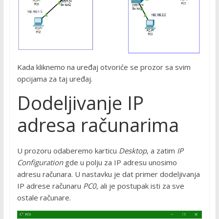
Kada kliknemo na uređaj otvoriće se prozor sa svim
opcijama za taj uređaj.
Dodeljivanje IP
adresa računarima
U prozoru odaberemo karticu
Desktop
, a zatim
IP
Configuration
gde u polju za IP adresu unosimo
adresu računara. U nastavku je dat primer dodeljivanja
IP adrese računaru
PC0
, ali je postupak isti za sve
ostale računare.