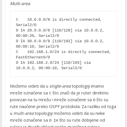
Multi-area
:
C    10.0.0.0/8 is directly connected, 
Serial2/0

O IA 20.0.0.0/8 [110/128] via 10.0.0.2, 
00:00:20, Serial2/0

O IA 30.0.0.0/8 [110/192] via 10.0.0.2, 
00:00:10, Serial2/0

C    192.168.1.0/24 is directly connected, 
FastEthernet0/0

O IA 192.168.2.0/24 [110/193] via 
Možemo videti da u
single-area
topologiji imamo
mreže označene sa
što znači da je ruter direktno
C
povezan na tu mrežu i mreže označene sa
što su
O
rute naučene preko OSPF protokola. Za razliku od toga
u
multi-area
topologiji možemo videti da su neke
mreže označene sa
što su rute dobijene od
O IA
rutera iz drugih oblasti preko graničnog rutera.