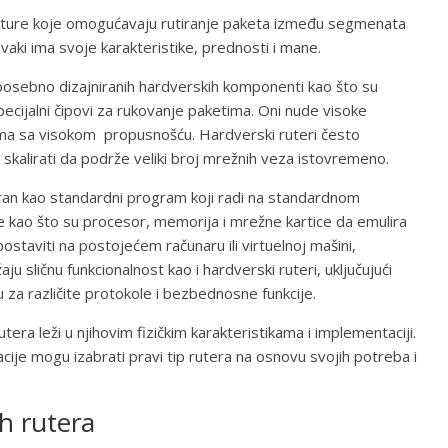
ukture koje omogućavaju rutiranje paketa između segmenata
vaki ima svoje karakteristike, prednosti i mane.
d posebno dizajniranih hardverskih komponenti kao što su
pecijalni čipovi za rukovanje paketima. Oni nude visoke
ama sa visokom propusnošću. Hardverski ruteri često
skalirati da podrže veliki broj mrežnih veza istovremeno.
ran kao standardni program koji radi na standardnom
 kao što su procesor, memorija i mrežne kartice da emulira
ostaviti na postojećem računaru ili virtuelnoj mašini,
aju sličnu funkcionalnost kao i hardverski ruteri, uključujući
u za različite protokole i bezbednosne funkcije.
tera leži u njihovim fizičkim karakteristikama i implementaciji.
zacije mogu izabrati pravi tip rutera na osnovu svojih potreba i
ih rutera