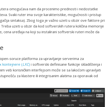
rutera omogućava nam da procenimo prednosti i nedostatke
eva. Svaki ruter ima svoje karakteristike, mogućnosti i pristup
ugačija sintaksa). Zbog toga je važno uzeti u obzir ove faktore pri
 Treba uzeti u obzir da kod softverskih rutera količina memorije
 cena uređaja na koji su instalirani softverski ruteri može da
je
open-soruce platforma za upravljanje serverima za
x kontejnere (
LXC
)
i softverski definisane funkcije skladištenja i
anim veb korisničkim interfejsom može se sa lakoćom upravljati
tupnošću za klastere ili integrisanim alatima za oporavak od