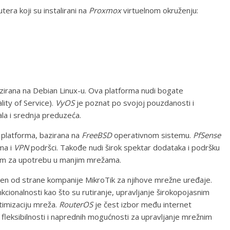
tera koji su instalirani na
Proxmox
virtuelnom okruženju:
irana na Debian Linux-u. Ova platforma nudi bogate
lity of Service).
VyOS
je poznat po svojoj pouzdanosti i
ala i srednja preduzeća.
 platforma, bazirana na
FreeBSD
operativnom sistemu.
PfSense
ma i
VPN
podršci. Takođe nudi širok spektar dodataka i podršku
alnim za upotrebu u manjim mrežama.
ijen od strane kompanije MikroTik za njihove mrežne uređaje.
ionalnosti kao što su rutiranje, upravljanje širokopojasnim
timizaciju mreža.
RouterOS
je čest izbor među internet
fleksibilnosti i naprednih mogućnosti za upravljanje mrežnim