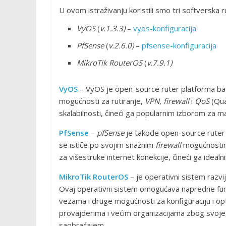
U ovom istraživanju koristili smo tri softverska ru
VyOS
(
v.1.3.3)
–
vyos-konfiguracija
PfSense
(
v.2.6.0)
–
pfsense-konfiguracija
MikroTik RouterOS
(
v.7.9.1)
VyOS
– VyOS je open-source ruter platforma baz
mogućnosti za rutiranje,
VPN
,
firewall
i
QoS
(Qua
skalabilnosti, čineći ga popularnim izborom za m
PfSense
–
pfSense
je takođe open-source ruter
se ističe po svojim snažnim
firewall
mogućnosti
za višestruke internet konekcije, čineći ga ide
MikroTik RouterOS
– je operativni sistem razv
Ovaj operativni sistem omogućava napredne funkc
vezama i druge mogućnosti za konfiguraciju i op
provajderima i većim organizacijama zbog svoje 
saobraćajem.