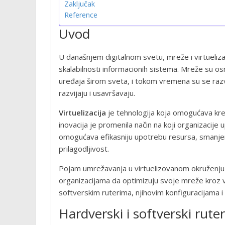
Zaključak
Reference
Uvod
U današnjem digitalnom svetu, mreže i virtueliza
skalabilnosti informacionih sistema. Mreže su os
uređaja širom sveta, i tokom vremena su se razv
razvijaju i usavršavaju.
Virtuelizacija
je tehnologija koja omogućava krei
inovacija je promenila način na koji organizacije 
omogućava efikasniju upotrebu resursa, smanjenj
prilagodljivost.
Pojam umrežavanja u virtuelizovanom okruženju 
organizacijama da optimizuju svoje mreže kroz v
softverskim ruterima, njihovim konfiguracijama 
Hardverski i softverski ruter