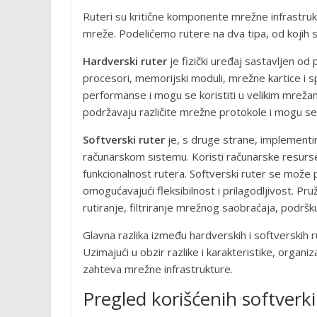
Ruteri su kritične komponente mrežne infrastr
mreže. Podelićemo rutere na dva tipa, od kojih s
Hardverski ruter
je fizički uređaj sastavljen o
procesori, memorijski moduli, mrežne kartice i s
performanse i mogu se koristiti u velikim mrež
podržavaju različite mrežne protokole i mogu se 
Softverski ruter
je, s druge strane, implementi
računarskom sistemu. Koristi računarske resurse
funkcionalnost rutera. Softverski ruter se može p
omogućavajući fleksibilnost i prilagodljivost. Pruž
rutiranje, filtriranje mrežnog saobraćaja, podršk
Glavna razlika između hardverskih i softverskih ru
Uzimajući u obzir razlike i karakteristike, organi
zahteva mrežne infrastrukture.
Pregled korišćenih softverk