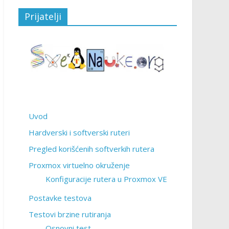
Prijatelji
Uvod
Hardverski i softverski ruteri
Pregled korišćenih softverkih rutera
Proxmox virtuelno okruženje
Konfiguracije rutera u Proxmox VE
Postavke testova
Testovi brzine rutiranja
Osnovni test