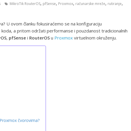
,
,
,
,
,
s
MikroTik RouterOS
pfSense
Proxmox
računarske mreže
rutiranje
a? U ovom članku fokusiraćemo se na konfiguraciju
koda, a pritom održati performanse i pouzdanost tradicionalnih
yOS
,
pfSense
i
RouterOS
u
Proxmox
virtuelnom okruženju.
im Proxmox čvorovima?