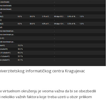
iverzitetskog informatičkog centra Kragujevac
x
virtuelnom okruženju je veoma važna da bi se obezbedili
 nekoliko važnih faktora koje treba uzeti u obzir prilikom