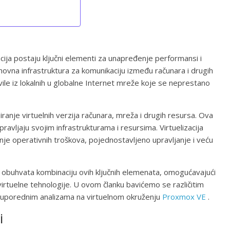
cija postaju ključni elementi za unapređenje performansi i
novna infrastruktura za komunikaciju između računara i drugih
ile iz lokalnih u globalne Internet mreže koje se neprestano
ranje virtuelnih verzija računara, mreža i drugih resursa. Ova
upravljaju svojim infrastrukturama i resursima. Virtuelizacija
e operativnih troškova, pojednostavljeno upravljanje i veću
obuhvata kombinaciju ovih ključnih elemenata, omogućavajući
irtuelne tehnologije. U ovom članku bavićemo se različitim
i uporednim analizama na virtuelnom okruženju
Proxmox VE
.
i