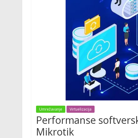
Umrežavanje
Virtuelizacija
Performanse softversk
Mikrotik