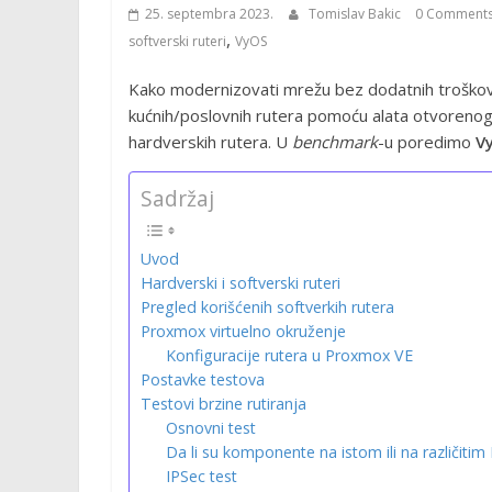
25. septembra 2023.
Tomislav Bakic
0 Comment
,
softverski ruteri
VyOS
Kako modernizovati mrežu bez dodatnih troškov
kućnih/poslovnih rutera pomoću alata otvorenog 
hardverskih rutera. U
benchmark
-u poredimo
V
Sadržaj
Uvod
Hardverski i softverski ruteri
Pregled korišćenih softverkih rutera
Proxmox virtuelno okruženje
Konfiguracije rutera u Proxmox VE
Postavke testova
Testovi brzine rutiranja
Osnovni test
Da li su komponente na istom ili na različit
IPSec test