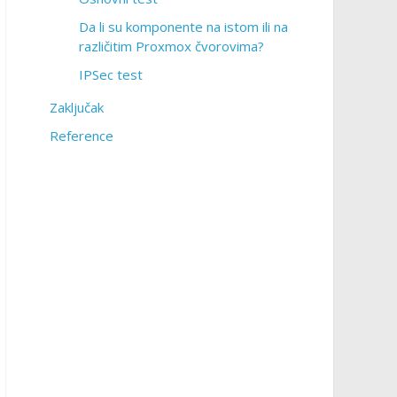
Da li su komponente na istom ili na
različitim Proxmox čvorovima?
IPSec test
Zaključak
Reference