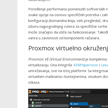
Poređenje performansi pomenutih softverskih 
svake opcije na osnovu specifičnih potreba i zaht
konfiguraciji (komandna linija, veb pregledač, dr
izboru najpogodnijeg rutera za specifične svrhe.
može značajno da utiče na funkcionisanje. Takođe,
varira u zavisnosti od komponenti računara.
Proxmox virtuelno okružen
Proxmox VE (Virtual Environment)
je kompletna 
virtuelizaciju. Ona integriše
KVM
hipervizor
i
Linu
umrežavanja, sve na istoj platformi. Sa integris
virtuelnim mašinama i kontejnerima, visokom dos
otkaza.