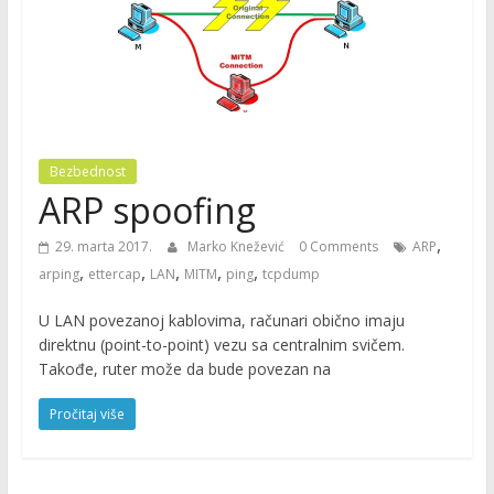
Bezbednost
ARP spoofing
,
29. marta 2017.
Marko Knežević
0 Comments
ARP
,
,
,
,
,
arping
ettercap
LAN
MITM
ping
tcpdump
U LAN povezanoj kablovima, računari obično imaju
direktnu (point-to-point) vezu sa centralnim svičem.
Takođe, ruter može da bude povezan na
Pročitaj više