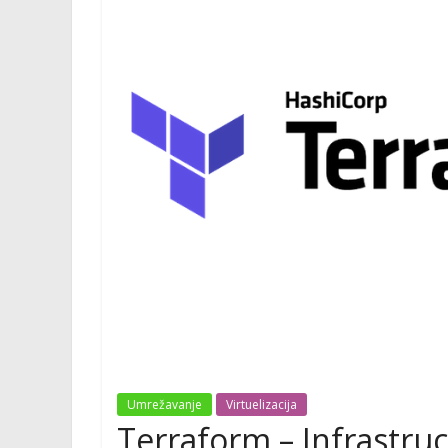
Umrežavanje
Virtuelizacija
Terraform – Infrastru