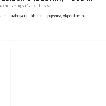
,
,
,
,
,
centos
munge
nfs
scp
slurm
ssh
 Instalacija HPC klastera – priprema, objasnili instalaciju