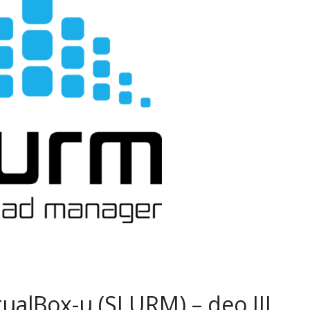
ualBox-u (SLURM) – deo III