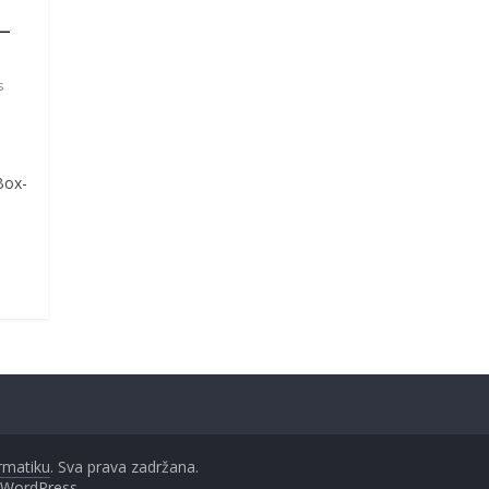
–
s
Box-
ormatiku
. Sva prava zadržana.
WordPress
.