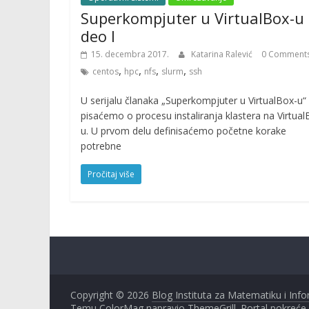
Superkompjuter u VirtualBox-u 
deo I
15. decembra 2017.
Katarina Ralević
0 Comment
,
,
,
,
centos
hpc
nfs
slurm
ssh
U serijalu članaka „Superkompjuter u VirtualBox-u“
pisaćemo o procesu instaliranja klastera na Virtual
u. U prvom delu definisaćemo početne korake
potrebne
Pročitaj više
Copyright © 2026
Blog Instituta za Matematiku i Inf
Temu ColorMag napravio
ThemeGrill
. Portal pokreće