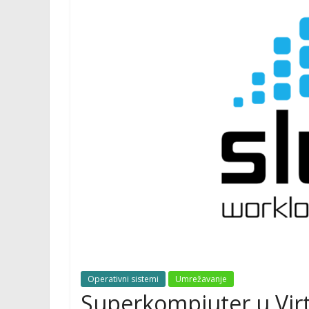
Operativni sistemi
Umrežavanje
Superkompjuter u Virt