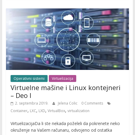
Operativni sistemi
Virtuelizacija
Virtuelne mašine i Linux kontejneri
– Deo I
2. septembra 2019.
Jelena Colic
0 Comments
,
,
,
,
Container
LXC
LXD
VirtualBox
virtualization
VirtuelizacijaDa li ste nekada poželeli da pokrenete neko
okruženje na Vašem računaru, odvojeno od ostatka