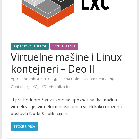
Operativni sistemi
Virtuelizacija
Virtuelne mašine i Linux
kontejneri – Deo II
9. septembra 2019.
Jelena Colic
0 Comments
,
,
,
Container
LXC
LXD
virtualization
U prethodnom članku smo se upoznali sa dva načina
virtuelizacije, virtuelnim mašinama i videli kako možemo
postaviti NodeJS aplikaciju na
Pročitaj više