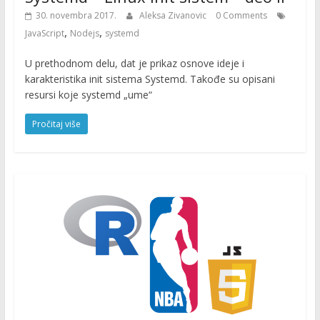
30. novembra 2017.
Aleksa Zivanovic
0 Comments
,
,
JavaScript
Nodejs
systemd
U prethodnom delu, dat je prikaz osnove ideje i
karakteristika init sistema Systemd. Takođe su opisani
resursi koje systemd „ume“
Pročitaj više