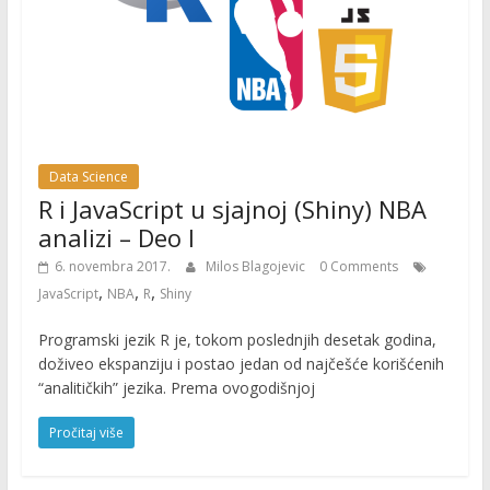
Data Science
R i JavaScript u sjajnoj (Shiny) NBA
analizi – Deo I
6. novembra 2017.
Milos Blagojevic
0 Comments
,
,
,
JavaScript
NBA
R
Shiny
Programski jezik R je, tokom poslednjih desetak godina,
doživeo ekspanziju i postao jedan od najčešće korišćenih
“analitičkih” jezika. Prema ovogodišnjoj
Pročitaj više