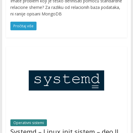
Imate problem koji je teško definisati pomoću standardne
relacione sheme? Za razliku od relacionih baza podataka,
ni ranije opisani MongoDB
Pročitaj više
Operativni sistemi
Systemd – Linux init sistem – deo II