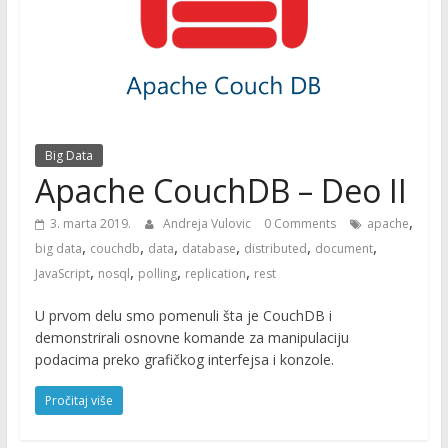
Big Data
Apache CouchDB – Deo II
,
3. marta 2019.
Andreja Vulovic
0 Comments
apache
,
,
,
,
,
,
big data
couchdb
data
database
distributed
document
,
,
,
,
JavaScript
nosql
polling
replication
rest
U prvom delu smo pomenuli šta je CouchDB i
demonstrirali osnovne komande za manipulaciju
podacima preko grafičkog interfejsa i konzole.
Pročitaj više