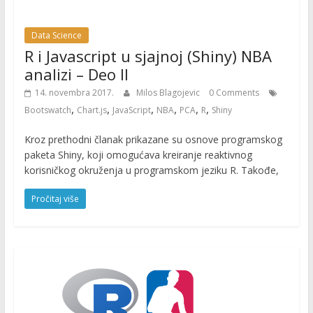
Data Science
R i Javascript u sjajnoj (Shiny) NBA
analizi – Deo II
14. novembra 2017.
Milos Blagojevic
0 Comments
,
,
,
,
,
,
Bootswatch
Chart.js
JavaScript
NBA
PCA
R
Shiny
Kroz prethodni članak prikazane su osnove programskog
paketa Shiny, koji omogućava kreiranje reaktivnog
korisničkog okruženja u programskom jeziku R. Takođe,
Pročitaj više