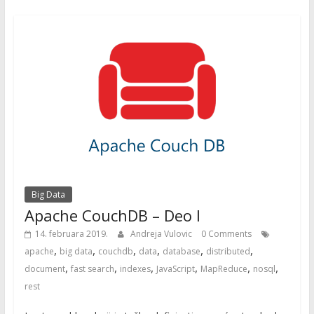
Big Data
Apache CouchDB – Deo I
14. februara 2019.
Andreja Vulovic
0 Comments
,
,
,
,
,
,
apache
big data
couchdb
data
database
distributed
,
,
,
,
,
,
document
fast search
indexes
JavaScript
MapReduce
nosql
rest