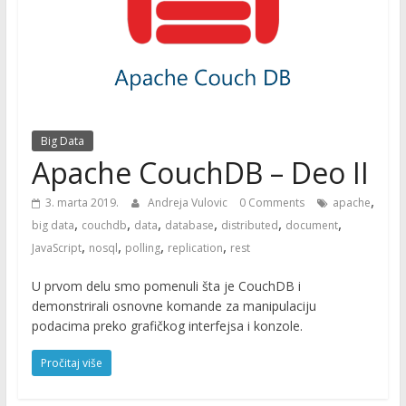
Big Data
Apache CouchDB – Deo II
,
3. marta 2019.
Andreja Vulovic
0 Comments
apache
,
,
,
,
,
,
big data
couchdb
data
database
distributed
document
,
,
,
,
JavaScript
nosql
polling
replication
rest
U prvom delu smo pomenuli šta je CouchDB i
demonstrirali osnovne komande za manipulaciju
podacima preko grafičkog interfejsa i konzole.
Pročitaj više