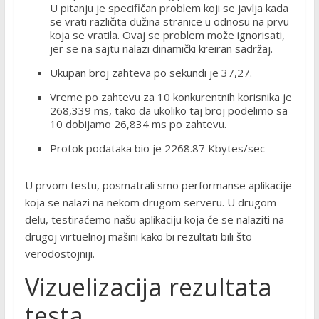
U pitanju je specifičan problem koji se javlja kada
se vrati različita dužina stranice u odnosu na prvu
koja se vratila. Ovaj se problem može ignorisati,
jer se na sajtu nalazi dinamički kreiran sadržaj.
Ukupan broj zahteva po sekundi je 37,27.
Vreme po zahtevu za 10 konkurentnih korisnika je
268,339 ms, tako da ukoliko taj broj podelimo sa
10 dobijamo 26,834 ms po zahtevu.
Protok podataka bio je 2268.87 Kbytes/sec
U prvom testu, posmatrali smo performanse aplikacije
koja se nalazi na nekom drugom serveru. U drugom
delu, testiraćemo našu aplikaciju koja će se nalaziti na
drugoj virtuelnoj mašini kako bi rezultati bili što
verodostojniji.
Vizuelizacija rezultata
testa