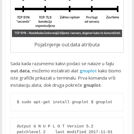
Pojašnjenje out.data atributa
Sada kada razumemo kakvi podaci se nalaze u fajlu
out.data
, možemo instalirati alat
gnuplot
kako bismo
iste grafički prikazali u terminalu. Prva komanda vrši
instalaciju alata, dok druga pokreće
gnuplot
.
$ sudo apt-get install gnuplot $ gnuplot 
Output
 G N U P L O T Version 5.2 
patchlevel 2    last modified 2017-11-01 