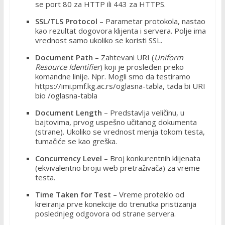
se port 80 za HTTP ili 443 za HTTPS.
SSL/TLS Protocol
– Parametar protokola, nastao
kao rezultat dogovora klijenta i servera. Polje ima
vrednost samo ukoliko se koristi SSL.
Document Path
– Zahtevani URI (
Uniform
Resource Identifier
) koji je prosleđen preko
komandne linije. Npr. Mogli smo da testiramo
https://imi.pmf.kg.ac.rs/oglasna-tabla, tada bi URI
bio /oglasna-tabla
Document Length
– Predstavlja veličinu, u
bajtovima, prvog uspešno učitanog dokumenta
(strane). Ukoliko se vrednost menja tokom testa,
tumačiće se kao greška.
Concurrency Level
– Broj konkurentnih klijenata
(ekvivalentno broju web pretraživača) za vreme
testa.
Time Taken for Test
– Vreme proteklo od
kreiranja prve konekcije do trenutka pristizanja
poslednjeg odgovora od strane servera.