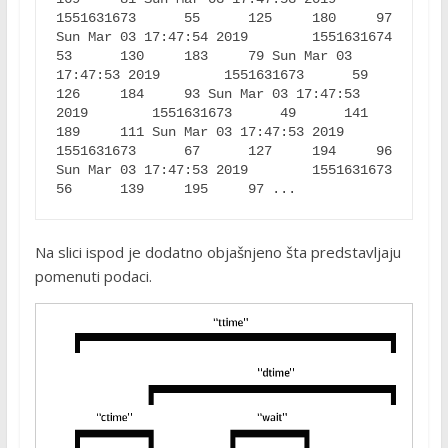
1551631673      55      125     180     97 
Sun Mar 03 17:47:54 2019        1551631674      
53      130     183     79 Sun Mar 03 
17:47:53 2019        1551631673      59      
126     184     93 Sun Mar 03 17:47:53 
2019        1551631673      49      141     
189     111 Sun Mar 03 17:47:53 2019        
1551631673      67      127     194     96 
Sun Mar 03 17:47:53 2019        1551631673      
56      139     195     97 ... 
Na slici ispod je dodatno objašnjeno šta predstavljaju
pomenuti podaci.