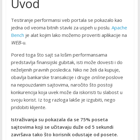
Uvod
Testiranje performansi veb portala se pokazalo kao
jedna od veoma bitnih stavki za uspeh u poslu.
Apache
Bench
je alat kojim lako možemo proveriti aplikacije na
WEB
-u.
Pored toga što sajt sa lošim performansama
predstavlja finansijski gubitak, isti može dovesti i do
neželjenih pravnih posledica. Niko ne želi da kupuje,
obavlja bankarske transakcije i druge
online
poslove
na nepouzdanim sajtovima, naročito što postoji
konkurencija koja uvek može da iskoristi tu slabost u
svoju korist. Iz tog razloga lakše je izgubiti, nego
pridobiti klijente.
Istraživanja su pokazala da se 75% poseta
sajtovima koji se učitavaju duže od 5 sekundi
završava tako što korisnik odustaje od posete.