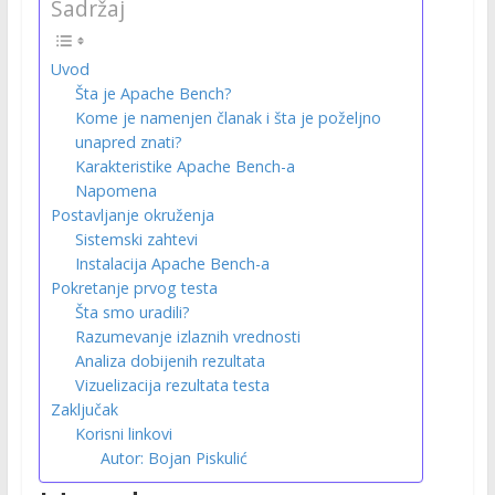
Sadržaj
Uvod
Šta je Apache Bench?
Kome je namenjen članak i šta je poželjno
unapred znati?
Karakteristike Apache Bench-a
Napomena
Postavljanje okruženja
Sistemski zahtevi
Instalacija Apache Bench-a
Pokretanje prvog testa
Šta smo uradili?
Razumevanje izlaznih vrednosti
Analiza dobijenih rezultata
Vizuelizacija rezultata testa
Zaključak
Korisni linkovi
Autor: Bojan Piskulić