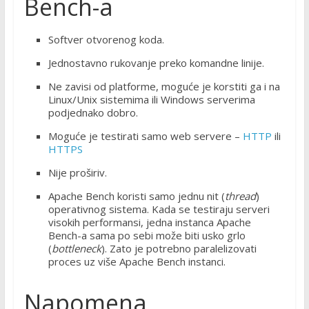
Bench-a
Softver otvorenog koda.
Jednostavno rukovanje preko komandne linije.
Ne zavisi od platforme, moguće je korstiti ga i na
Linux/Unix sistemima ili Windows serverima
podjednako dobro.
Moguće je testirati samo web servere –
HTTP
ili
HTTPS
Nije proširiv.
Apache Bench koristi samo jednu nit (
thread
)
operativnog sistema. Kada se testiraju serveri
visokih performansi, jedna instanca Apache
Bench-a sama po sebi može biti usko grlo
(
bottleneck
). Zato je potrebno paralelizovati
proces uz više Apache Bench instanci.
Napomena