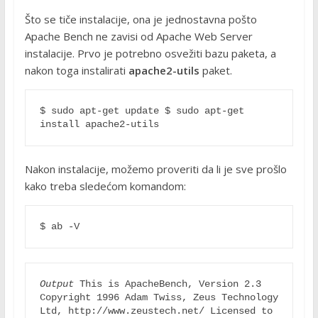
Što se tiče instalacije, ona je jednostavna pošto
Apache Bench ne zavisi od Apache Web Server
instalacije. Prvo je potrebno osvežiti bazu paketa, a
nakon toga instalirati
apache2-utils
paket.
$ sudo apt-get update $ sudo apt-get 
install apache2-utils 
Nakon instalacije, možemo proveriti da li je sve prošlo
kako treba sledećom komandom:
$ ab -V 
Output
 This is ApacheBench, Version 2.3 
Copyright 1996 Adam Twiss, Zeus Technology 
Ltd, http://www.zeustech.net/ Licensed to 