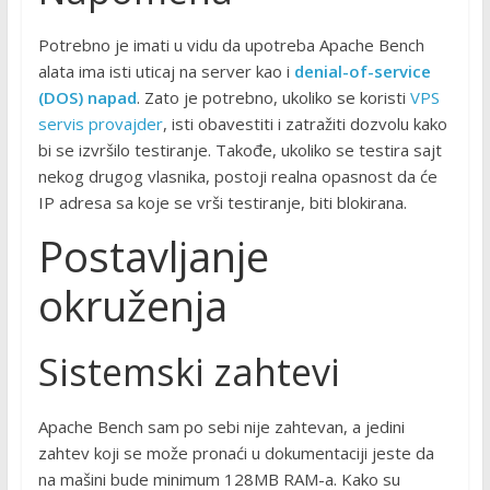
Potrebno je imati u vidu da upotreba Apache Bench
alata ima isti uticaj na server kao i
denial-of-service
(DOS) napad
. Zato je potrebno, ukoliko se koristi
VPS
servis provajder
, isti obavestiti i zatražiti dozvolu kako
bi se izvršilo testiranje. Takođe, ukoliko se testira sajt
nekog drugog vlasnika, postoji realna opasnost da će
IP adresa sa koje se vrši testiranje, biti blokirana.
Postavljanje
okruženja
Sistemski zahtevi
Apache Bench sam po sebi nije zahtevan, a jedini
zahtev koji se može pronaći u dokumentaciji jeste da
na mašini bude minimum 128MB RAM-a. Kako su