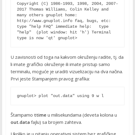
Copyright (C) 1986-1993, 1998, 2004, 2007-
2017 Thomas Williams, Colin Kelley and 
many others gnuplot home:     
http://www.gnuplot.info faq, bugs, etc:   
type "help FAQ" immediate help:   type 
"help"  (plot window: hit 'h') Terminal 
type is now 'qt' gnuplot> 
U zavisnosti od toga na kakvom okruženju radite, tj. da
li imate grafičko okruženje ili imate pristup samo
terminalu, moguće je uraditi vizuelizaciju na dva načina.
Prvi jeste štampanjem pravog grafika:
gnuplot> plot "out.data" using 9 w l 
Štampamo
ttime
u milisekundama (deveta kolona u
out.data
fajlu) sa brojem zahteva.
Ukoliko je u pitanju operativni sistem bez grafičkog