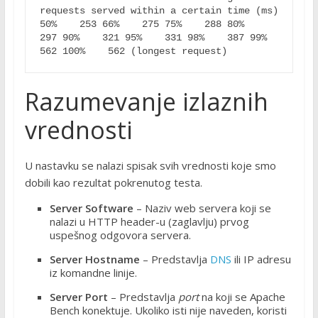
requests served within a certain time (ms) 
50%    253 66%    275 75%    288 80%    
297 90%    321 95%    331 98%    387 99%    
562 100%    562 (longest request) 
Razumevanje izlaznih
vrednosti
U nastavku se nalazi spisak svih vrednosti koje smo
dobili kao rezultat pokrenutog testa.
Server Software
– Naziv web servera koji se
nalazi u HTTP header-u (zaglavlju) prvog
uspešnog odgovora servera.
Server Hostname
– Predstavlja
DNS
ili IP adresu
iz komandne linije.
Server Port
– Predstavlja
port
na koji se Apache
Bench konektuje. Ukoliko isti nije naveden, koristi