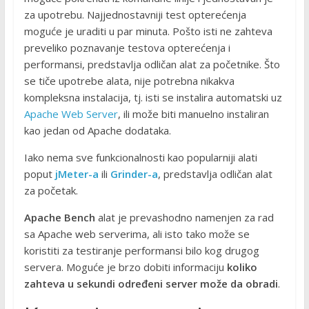
za upotrebu. Najjednostavniji test opterećenja
moguće je uraditi u par minuta. Pošto isti ne zahteva
preveliko poznavanje testova opterećenja i
performansi, predstavlja odličan alat za početnike. Što
se tiče upotrebe alata, nije potrebna nikakva
kompleksna instalacija, tj. isti se instalira automatski uz
Apache Web Server
, ili može biti manuelno instaliran
kao jedan od Apache dodataka.
Iako nema sve funkcionalnosti kao popularniji alati
poput
jMeter-a
ili
Grinder-a
, predstavlja odličan alat
za početak.
Apache Bench
alat je prevashodno namenjen za rad
sa Apache web serverima, ali isto tako može se
koristiti za testiranje performansi bilo kog drugog
servera. Moguće je brzo dobiti informaciju
koliko
zahteva u sekundi određeni server može da obradi
.