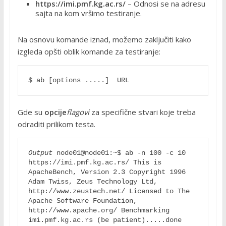
https://imi.pmf.kg.ac.rs/
– Odnosi se na adresu
sajta na kom vršimo testiranje.
Na osnovu komande iznad, možemo zaključiti kako
izgleda opšti oblik komande za testiranje:
$ ab [options .....]  URL 
Gde su
opcije
flagovi
za specifične stvari koje treba
odraditi prilikom testa.
Output
 node01@node01:~$ ab -n 100 -c 10 
https://imi.pmf.kg.ac.rs/ This is 
ApacheBench, Version 2.3 Copyright 1996 
Adam Twiss, Zeus Technology Ltd, 
http://www.zeustech.net/ Licensed to The 
Apache Software Foundation, 
http://www.apache.org/ Benchmarking 
imi.pmf.kg.ac.rs (be patient).....done 