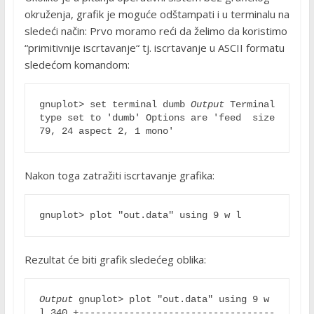
okruženja, grafik je moguće odštampati i u terminalu na
sledeći način: Prvo moramo reći da želimo da koristimo
“primitivnije iscrtavanje“ tj. iscrtavanje u ASCII formatu
sledećom komandom:
gnuplot> set terminal dumb 
Output
 Terminal 
type set to 'dumb' Options are 'feed  size 
79, 24 aspect 2, 1 mono' 
Nakon toga zatražiti iscrtavanje grafika:
gnuplot> plot "out.data" using 9 w l 
Rezultat će biti grafik sledećeg oblika:
Output
 gnuplot> plot "out.data" using 9 w 
l 340 +-----------------------------------