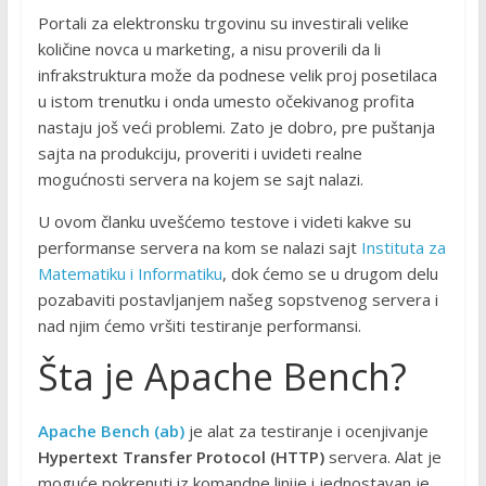
Portali za elektronsku trgovinu su investirali velike
količine novca u marketing, a nisu proverili da li
infrakstruktura može da podnese velik proj posetilaca
u istom trenutku i onda umesto očekivanog profita
nastaju još veći problemi. Zato je dobro, pre puštanja
sajta na produkciju, proveriti i uvideti realne
mogućnosti servera na kojem se sajt nalazi.
U ovom članku uvešćemo testove i videti kakve su
performanse servera na kom se nalazi sajt
Instituta za
Matematiku i Informatiku
, dok ćemo se u drugom delu
pozabaviti postavljanjem našeg sopstvenog servera i
nad njim ćemo vršiti testiranje performansi.
Šta je Apache Bench?
Apache Bench (ab)
je alat za testiranje i ocenjivanje
Hypertext Transfer Protocol (HTTP)
servera. Alat je
moguće pokrenuti iz komandne linije i jednostavan je