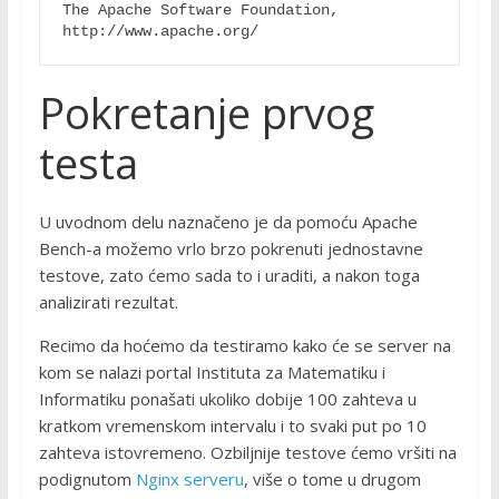
The Apache Software Foundation, 
http://www.apache.org/ 
Pokretanje prvog
testa
U uvodnom delu naznačeno je da pomoću Apache
Bench-a možemo vrlo brzo pokrenuti jednostavne
testove, zato ćemo sada to i uraditi, a nakon toga
analizirati rezultat.
Recimo da hoćemo da testiramo kako će se server na
kom se nalazi portal Instituta za Matematiku i
Informatiku ponašati ukoliko dobije 100 zahteva u
kratkom vremenskom intervalu i to svaki put po 10
zahteva istovremeno. Ozbiljnije testove ćemo vršiti na
podignutom
Nginx serveru
, više o tome u drugom