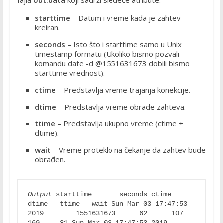
fajla
out.data
koji sadrži sledeće atribute:
starttime
– Datum i vreme kada je zahtev
kreiran.
seconds
– Isto što i starttime samo u Unix
timestamp formatu (Ukoliko bismo pozvali
komandu date -d @1551631673 dobili bismo
starttime vrednost).
ctime
– Predstavlja vreme trajanja konekcije.
dtime
– Predstavlja vreme obrade zahteva.
ttime
– Predstavlja ukupno vreme (ctime +
dtime).
wait
– Vreme proteklo na čekanje da zahtev bude
obrađen.
Output
 starttime       seconds ctime   
dtime   ttime   wait Sun Mar 03 17:47:53 
2019        1551631673      62      107     
169     81 Sun Mar 03 17:47:53 2019        