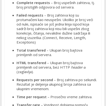
Complete requests
– Broj uspešnih zahteva, tj.
broj pristiglih odgovora od servera.
Failed requests
– Broj zahteva koji su
protumačeni kao neuspešni. Ukoliko je broj veći
od nule, ispisaće se još jedna linija ispod koja
sadrži broj zahteva koji nisu bili uspešni zbog
konekcije, čitanja, nevalidne dužine sadržaja ili
nekog izuzetka. (Connect, Receive, Length,
Exceptions)
Total transfered
– Ukupan broj bajtova
primljenih od servera.
HTML transfered
– Ukupan broj bajtova
primljenih od servera, bez HTTP
header
-a
(zaglavlja).
Requests per second
– Broj zahteva po sekundi.
Rezultat je deljenja ukupnog broja zahteva sa
ukupnim vremenom.
Time per request
– Prosečno vreme zahteva.
Transfer rate
– Vrednost dobijena pomoću