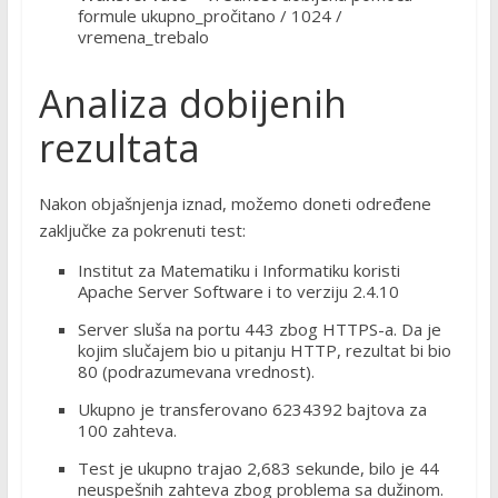
formule ukupno_pročitano / 1024 /
vremena_trebalo
Analiza dobijenih
rezultata
Nakon objašnjenja iznad, možemo doneti određene
zaključke za pokrenuti test:
Institut za Matematiku i Informatiku koristi
Apache Server Software i to verziju 2.4.10
Server sluša na portu 443 zbog HTTPS-a. Da je
kojim slučajem bio u pitanju HTTP, rezultat bi bio
80 (podrazumevana vrednost).
Ukupno je transferovano 6234392 bajtova za
100 zahteva.
Test je ukupno trajao 2,683 sekunde, bilo je 44
neuspešnih zahteva zbog problema sa dužinom.