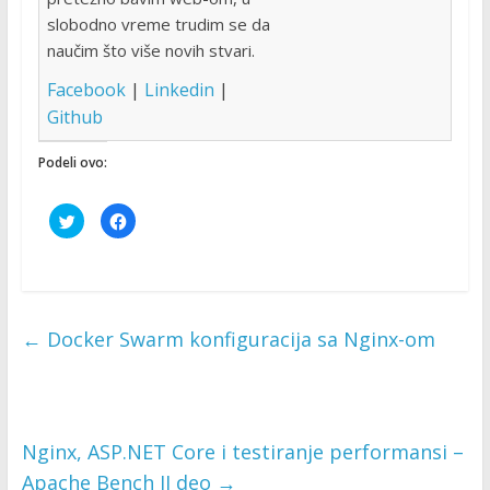
slobodno vreme trudim se da
naučim što više novih stvari.
Facebook
|
Linkedin
|
Github
Podeli ovo:
C
C
l
l
i
i
c
c
k
k
t
t
o
o
s
s
h
h
←
Docker Swarm konfiguracija sa Nginx-om
a
a
r
r
e
e
o
o
n
n
T
F
w
a
i
c
t
e
Nginx, ASP.NET Core i testiranje performansi –
t
b
e
o
Apache Bench II deo
→
r
o