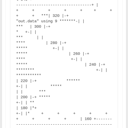
---------------------------------+ |      
+      +      +      +      +     +      +      
+      +   ***| 320 |-+                                       
"out.data" using 9 *******-| |                                                              
***   | 300 |-+                                                            
*   +-| |                                                           
***      | |                                                       
****         | 280 |-+                                                
*****           +-| |                                             
*****                  | 260 |-+                                        
****                    +-| |                                      
*****                         | 240 |-+                             
********                           +-| |                    
***********                                     
| 220 |-+             ******                                             
+-| |          *****                                                     
| |       ***                                                          
| 200 |-+ *****                                                          
+-| | **                                                                 
| 180 |*+                                                                
+-| |*     +      +      +      +      +     
+      +      +      +      | 160 +-------
------------------------------------------