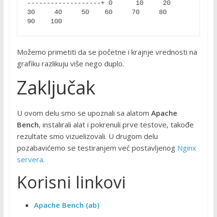
-------------------+ 0      10     20     
30     40     50    60     70     80     
90    100 
Možemo primetiti da se početne i krajnje vrednosti na
grafiku razlikuju više nego duplo.
Zaključak
U ovom delu smo se upoznali sa alatom
Apache
Bench
, instalirali alat i pokrenuli prve testove, takođe
rezultate smo vizuelizovali. U drugom delu
pozabavićemo se testiranjem već postavljenog
Nginx
servera
.
Korisni linkovi
Apache Bench (ab)