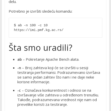
delu.
Potrebno je izvršiti sledeću komandu:
$ ab -n 100 -c 10 
https://imi.pmf.kg.ac.rs/ 
Šta smo uradili?
ab
– Pokretanje Apache Bench alata.
-n
– Broj zahteva koji će se izvršiti u sesiji
testiranja performansi. Podrazumevano izvršava
se samo jedan zahtev što nam i ne daje neke
korisne informacije.
-c
– Označava konkurentnost i odnosi se na
izvršavanje više zahteva u određenom trenutku.
Takođe, podrazumevana vrednost nije nam od
prevelike koristi za testiranje.