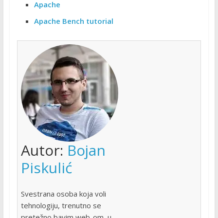
Apache
Apache Bench tutorial
Autor:
Bojan
Piskulić
Svestrana osoba koja voli
tehnologiju, trenutno se
pretežno bavim web-om, u