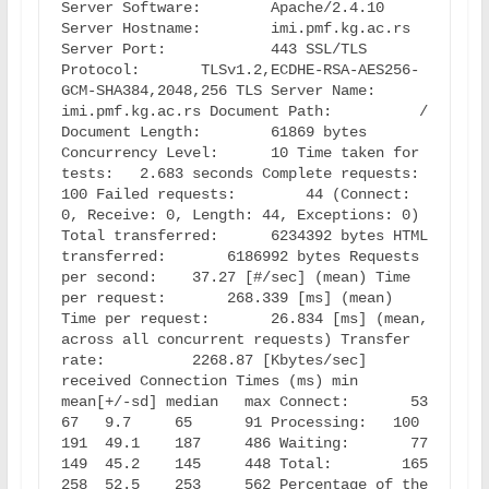
Server Software:        Apache/2.4.10 
Server Hostname:        imi.pmf.kg.ac.rs 
Server Port:            443 SSL/TLS 
Protocol:       TLSv1.2,ECDHE-RSA-AES256-
GCM-SHA384,2048,256 TLS Server Name:        
imi.pmf.kg.ac.rs Document Path:          / 
Document Length:        61869 bytes 
Concurrency Level:      10 Time taken for 
tests:   2.683 seconds Complete requests:      
100 Failed requests:        44 (Connect: 
0, Receive: 0, Length: 44, Exceptions: 0) 
Total transferred:      6234392 bytes HTML 
transferred:       6186992 bytes Requests 
per second:    37.27 [#/sec] (mean) Time 
per request:       268.339 [ms] (mean) 
Time per request:       26.834 [ms] (mean, 
across all concurrent requests) Transfer 
rate:          2268.87 [Kbytes/sec] 
received Connection Times (ms) min  
mean[+/-sd] median   max Connect:       53   
67   9.7     65      91 Processing:   100  
191  49.1    187     486 Waiting:       77  
149  45.2    145     448 Total:        165  
258  52.5    253     562 Percentage of the 