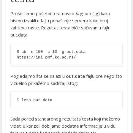
Proširićemo početni test novim
flag
-om (-g) kako
bismo izvukli u fajlu ponašanje servera kako broj
zahteva raste. Rezultat testa biće sačuvan u fajlu
out.data.
$ ab -n 100 -c 10 -g out.data 
https://imi.pmf.kg.ac.rs/ 
Pogledajmo šta se nalazi u
out.data
fajlu pre nego što
vizuelno prikažemo sadržaj istog:
$ less out.data 
Sada pored standardnog rezultata testa koji možemo
videti u konzoli dobijamo dodatne informacije u vidu